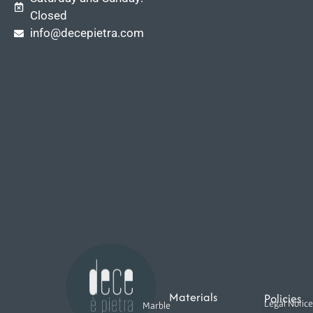
Closed
info@decepietra.com
Materials
Policies
Legal Notice
Marble